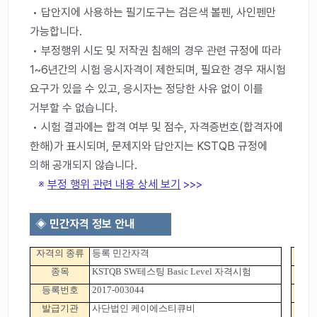
• 답안지에 사용하는 필기도구는 검은색 볼펜, 사인펜만
가능합니다.
• 부정행위 시도 및 저작권 침해의 경우 관련 규정에 따라
1~6년간의 시험 응시자격이 제한되며, 필요한 경우 재시험
요구가 있을 수 있고, 응시자는 정당한 사유 없이 이를
거부할 수 없습니다.
• 시험 결과에는 합격 여부 및 점수, 자격증번호(합격자에
한해)가 표시되며, 문제지와 답안지는 KSTQB 규정에
의해 공개되지 않습니다.
※
부정 행위 관련 내용 상세 보기
>>>
◈
민간자격 정보 안내
자격의 종류
등록 민간자격
종목
KSTQB SW테스팅 Basic Level 자격시험
기
등록번호
2017-003044
대
발급기관
사단법인 케이에스티큐비
연