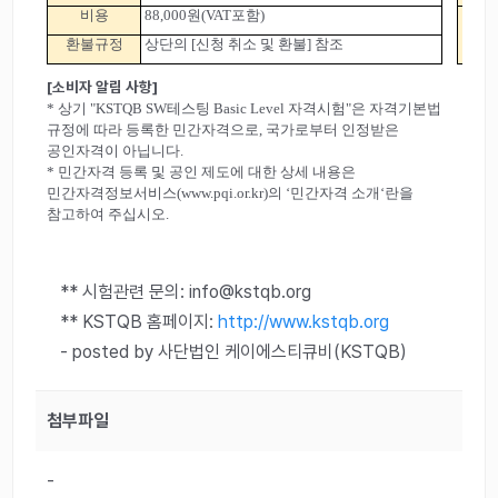
비용
88,000원(VAT포함)
소
환불규정
상단의 [신청 취소 및 환불] 참조
[소비자 알림 사항]
* 상기 "KSTQB SW테스팅 Basic Level 자격시험"은 자격기본법
규정에 따라 등록한 민간자격으로, 국가로부터 인정받은
공인자격이 아닙니다.
* 민간자격 등록 및 공인 제도에 대한 상세 내용은
민간자격정보서비스(www.pqi.or.kr)의 ‘민간자격 소개‘란을
참고하여 주십시오.
** 시험관련 문의: info@kstqb.org
** KSTQB 홈페이지:
http://www.kstqb.org
- posted by 사단법인 케이에스티큐비(KSTQB)
첨부파일
-